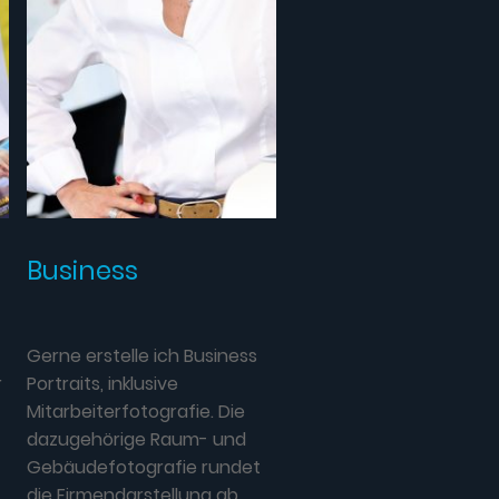
Business
Gerne erstelle ich Business
r
Portraits, inklusive
Mitarbeiterfotografie. Die
dazugehörige Raum- und
Gebäudefotografie rundet
die Firmendarstellung ab.