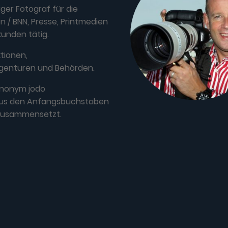
iger Fotograf für die
 / BNN, Presse, Printmedien
kunden tätig.
tionen,
genturen und Behörden.
ynonym jodo
 aus den Anfangsbuchstaben
zusammensetzt.