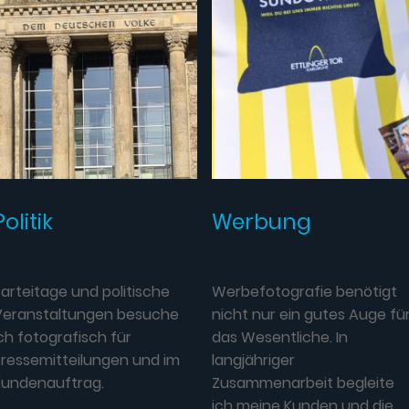
Politik
Werbung
arteitage und politische
Werbefotografie benötigt
Veranstaltungen besuche
nicht nur ein gutes Auge fü
ch fotografisch für
das Wesentliche. In
Pressemitteilungen und im
langjähriger
Kundenauftrag.
Zusammenarbeit begleite
ich meine Kunden und die