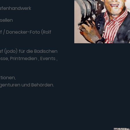
rafenhandwerk
sellen
f / Donecker-Foto (Rolf
f (jodo) für die Badischen
se, Printmedien , Events ,
tionen,
genturen und Behörden.